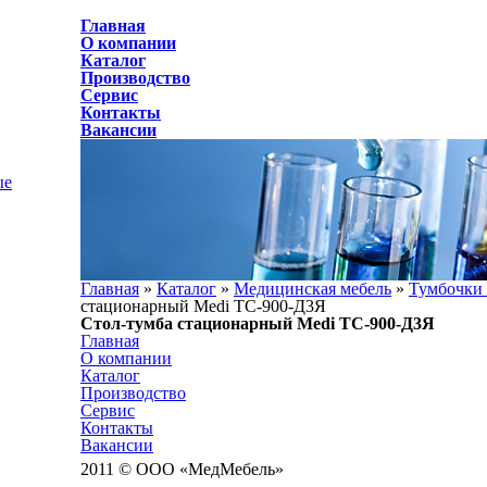
Главная
О компании
Каталог
Производство
Сервис
Контакты
Вакансии
ые
Главная
»
Каталог
»
Медицинская мебель
»
Тумбочки
стационарный Medi ТС-900-Д3Я
Стол-тумба стационарный Medi ТС-900-Д3Я
Главная
О компании
Каталог
Производство
Сервис
Контакты
Вакансии
2011 © ООО «МедМебель»